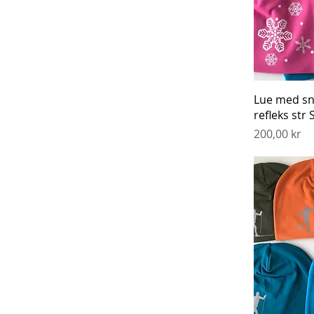
Hurti
Lue med snø
refleks str 
Pris
200,00 kr