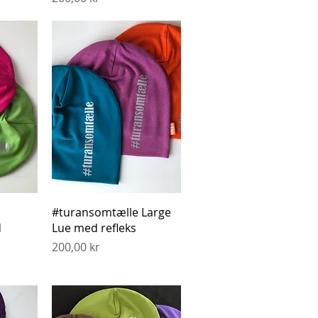
g
Hurtigvisning
#turansomtælle Large
d
Lue med refleks
Pris
200,00 kr