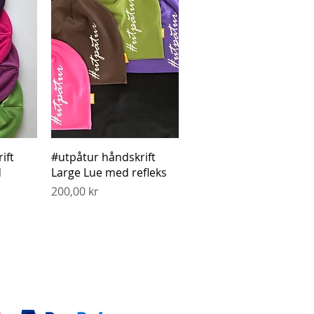
g
Hurtigvisning
ift
#utpåtur håndskrift
d
Large Lue med refleks
Pris
200,00 kr