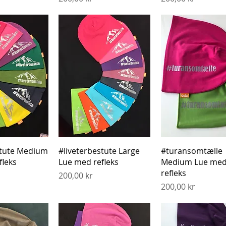
gvisning
Hurtigvisning
Hurtigvisnin
stute Medium
#liveterbestute Large
#turansomtælle
fleks
Lue med refleks
Medium Lue me
refleks
Pris
200,00 kr
Pris
200,00 kr