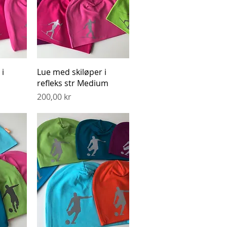
g
Hurtigvisning
i
Lue med skiløper i
refleks str Medium
Pris
200,00 kr