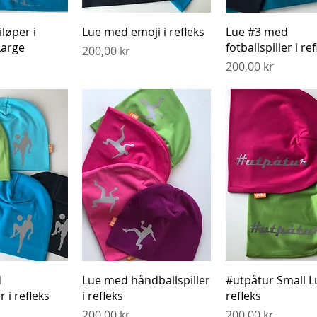
gvisning
Hurtigvisning
Hurtigvisnin
løper i
Lue med emoji i refleks
Lue #3 med
Large
fotballspiller i re
Pris
200,00 kr
Pris
200,00 kr
gvisning
Hurtigvisning
Hurtigvisnin
d
Lue med håndballspiller
#utpåtur Small 
r i refleks
i refleks
refleks
Pris
Pris
200,00 kr
200,00 kr