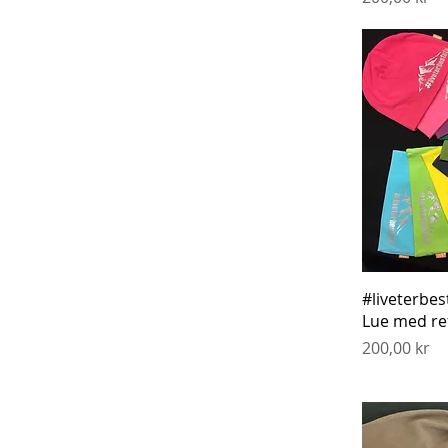
Hurti
#liveterbe
Lue med re
Pris
200,00 kr