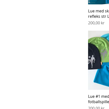
Hurti
Lue med ski
refleks str 
Pris
200,00 kr
Hurti
Lue #1 me
fotballspille
Pris
200,00 kr