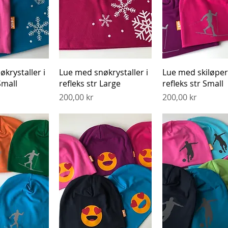
gvisning
Hurtigvisning
Hurtigvisnin
krystaller i
Lue med snøkrystaller i
Lue med skiløper 
Small
refleks str Large
refleks str Small
Pris
Pris
200,00 kr
200,00 kr