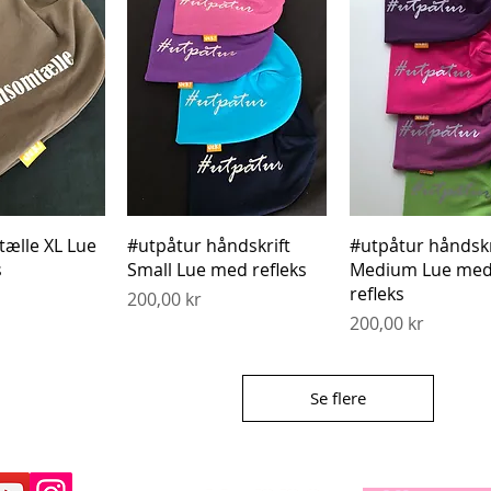
gvisning
Hurtigvisning
Hurtigvisnin
ælle XL Lue
#utpåtur håndskrift
#utpåtur håndskr
s
Small Lue med refleks
Medium Lue me
refleks
Pris
200,00 kr
Pris
200,00 kr
Se flere