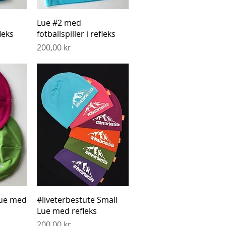
g
Hurtigvisning
Lue #2 med
fleks
fotballspiller i refleks
Pris
200,00 kr
g
Hurtigvisning
Lue med
#liveterbestute Small
Lue med refleks
Pris
200,00 kr