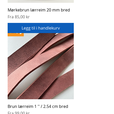
Mørkebrun lærreim 20 mm bred
Salgspris
Fra
85,00 kr
Legg til i handlekurv
Brun lærreim 1 '' / 2.54 cm bred
Salgspris
Fra
99,00 kr