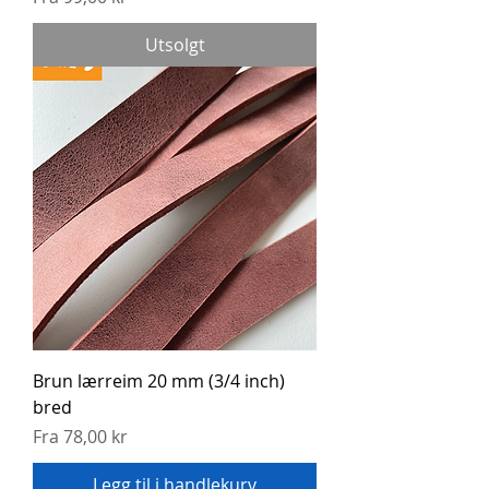
Utsolgt
Brun lærreim 20 mm (3/4 inch)
bred
Salgspris
Fra
78,00 kr
Legg til i handlekurv