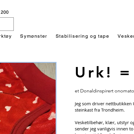
 1200
rktøy
Symønster
Stabilisering og tape
Veske
Urk! =
et Donaldinspirert onomat
Jeg som driver nettbutikken 
steinkast fra Trondheim.
Vesketilbehør, klær, utstyr o
sender jeg vanligvis innen to 