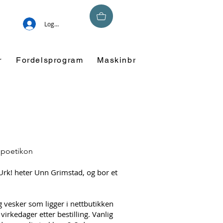
Logg inn
r
Fordelsprogram
Maskinbroderi
Overskuddsm
opoetikon
Urk! heter Unn Grimstad, og bor et
g vesker som ligger i nettbutikken
virkedager etter bestilling. Vanlig