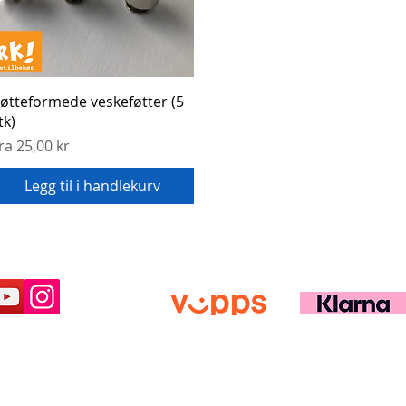
Hurtigvisning
øtteformede veskeføtter (5
tk)
algspris
ra
25,00 kr
Legg til i handlekurv