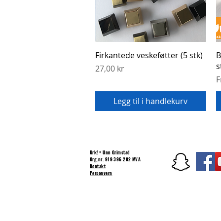
Hurtigvisning
Firkantede veskeføtter (5 stk)
B
s
Pris
27,00 kr
S
F
Legg til i handlekurv
Urk! = Unn Grimstad
Org.nr. 919 396 202 MVA
Kontakt
Personvern