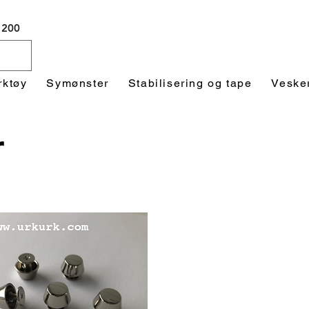
 1200
rktøy
Symønster
Stabilisering og tape
Veske
r