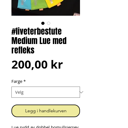
#liveterbestute
Medium Lue med
refleks
Pris
200,00 kr
Farge
*
Legg i handlekurven
Lue sydd av dobbel bomullsjersey 