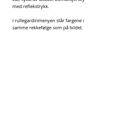
med reflekstrykk.
I rullegardinmenyen står fargene i 
samme rekkefølge som på bildet. 
Hvis en farge ikke kan velges i lista 
er den utsolgt.
Størrelsene tilsvarer omtrentlig 
hodeomkrets:
Small - 54/56 cm
Medium - 56/58 cm
Large - 58/60 cm
XL - 60/62 cm
Urk! = Unn Grimstad
Org.nr.
919 396 202
MVA
Kontakt
Personvern