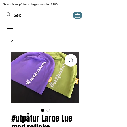
Gratis frakt på bestillinger over kr. 1200
#utpåtur Large Lue