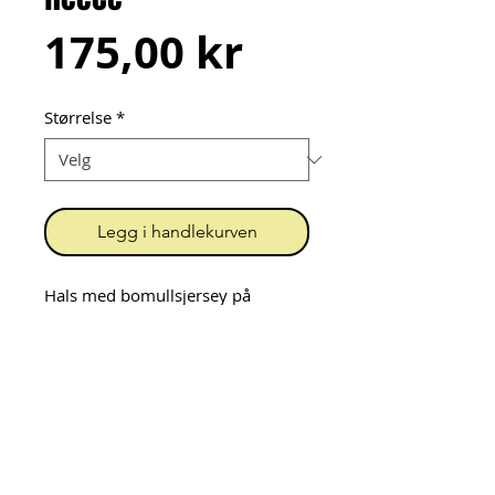
Pris
175,00 kr
Størrelse
*
Legg i handlekurven
Hals med bomullsjersey på 
utsiden og fleece på innsiden. 
Matchende lue ligger i kategorien 
"bomullsluer med for" om den 
ikke er solgt.
Urk! = Unn Grimstad
Org.nr.
919 396 202
MVA