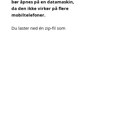
bør åpnes på en datamaskin,
da den ikke virker på flere
mobiltelefoner.
Du laster ned én zip-fil som
inneholder 2 pdf-filer: en fil med
mønster og en fil med
sybeskrivelse. Les gjerne
sybeskrivelsen før du skriver ut
mønsterfilen, da det er
informasjon om
utskriftsinnstillinger i
sybeskrivelsen.
NB! Linken er bare aktiv i 30
dager, så husk å lagre filene når du
har lastet dem ned.
Du kan selge vesker du har sydd
selv etter disse mønstrene. Deling