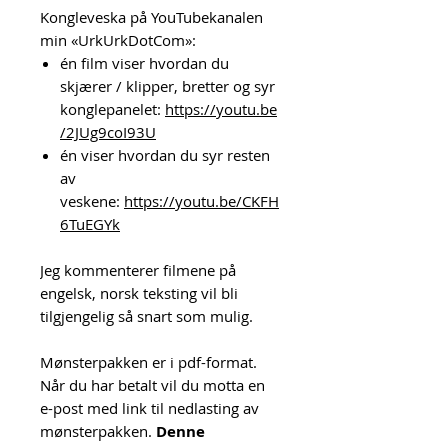
Kongleveska på YouTubekanalen
min «UrkUrkDotCom»:
én film viser hvordan du
skjærer / klipper, bretter og syr
konglepanelet:
https://youtu.be
/2JUg9coI93U
én viser hvordan du syr resten
av
veskene:
https://youtu.be/CKFH
6TuEGYk
Jeg kommenterer filmene på
engelsk, norsk teksting vil bli
tilgjengelig så snart som mulig.
Mønsterpakken er i pdf-format.
Når du har betalt vil du motta en
e-post med link til nedlasting av
mønsterpakken.
Denne