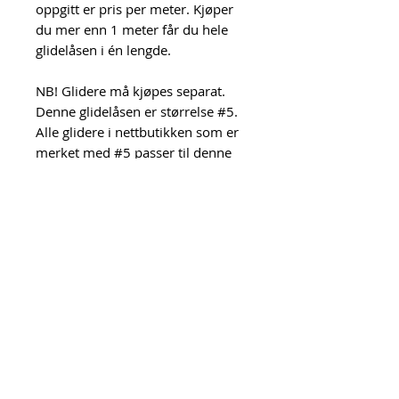
oppgitt er pris per meter. Kjøper
du mer enn 1 meter får du hele
glidelåsen i én lengde.
NB! Glidere må kjøpes separat.
Denne glidelåsen er størrelse #5.
Alle glidere i nettbutikken som er
merket med #5 passer til denne
glidelåsen.
Gliderne med matchende farger
finner du her:
https://www.urkurk.com/product-
page/glider-med-rektangel
Her ser du hvordan du setter
glidere på glidelås i
metervare:
https://youtu.be/ZE3li
BLIBrw