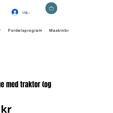
Logg inn
r
Fordelsprogram
Maskinbroderi
Overskuddsm
e med traktor (og
Pris
 kr