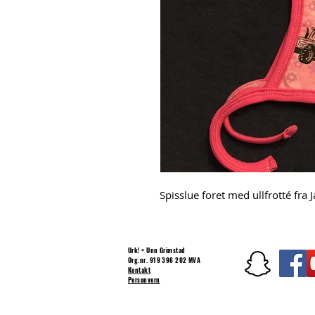
Spisslue foret med ullfrotté fra 
Urk! = Unn Grimstad
Org.nr. 919 396 202 MVA
Kontakt
Personvern