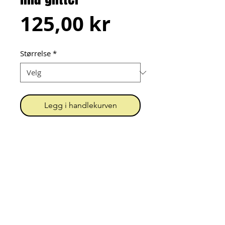
Pris
125,00 kr
Størrelse
*
Legg i handlekurven
Pannebånd sydd av dobbel 
bomullsjersey med 
glittervinylfigur.
Urk! = Unn Grimstad
Org.nr.
919 396 202
MVA
Kontakt
Personvern