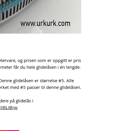
ervare, og prisen som er oppgitt er pris
eter får du hele glidelåsen i én lengde.
enne glidelåsen er størrelse #5. Alle
erket med #5 passer til denne glidelåsen.
dere på glidelås i
3liBLIBrw