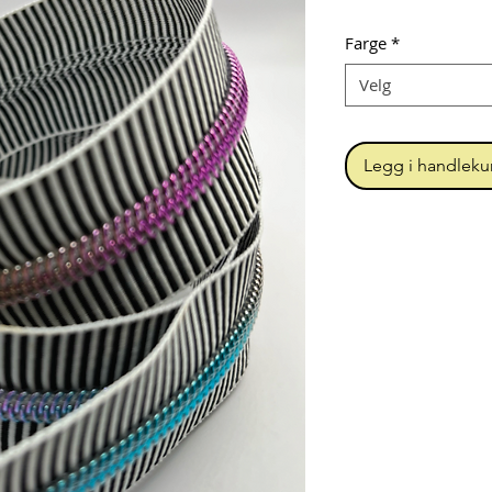
Farge
*
Velg
Legg i handleku