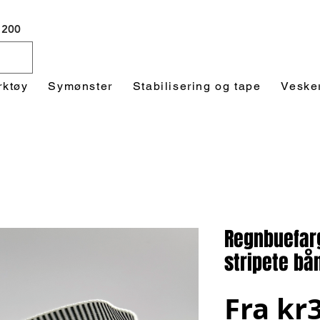
 1200
rktøy
Symønster
Stabilisering og tape
Veske
Regnbuefarg
stripete bå
Fra
kr