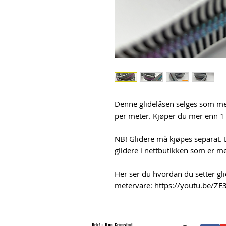
Denne glidelåsen selges som met
per meter. Kjøper du mer enn 1 m
NB! Glidere må kjøpes separat. D
glidere i nettbutikken som er m
Her ser du hvordan du setter gli
metervare:
https://youtu.be/ZE
Urk! = Unn Grimstad