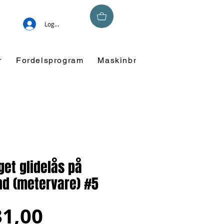
Logg inn
r
Fordelsprogram
Maskinbroderi
Overskuddsm
et glidelås på
nd (metervare) #5
Salgspris
31,00