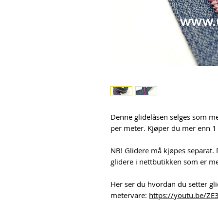
Denne glidelåsen selges som met
per meter. Kjøper du mer enn 1 m
NB! Glidere må kjøpes separat. D
glidere i nettbutikken som er m
Her ser du hvordan du setter gli
metervare:
https://youtu.be/ZE