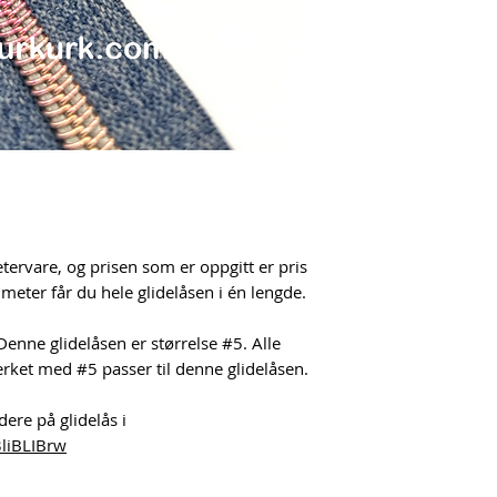
ervare, og prisen som er oppgitt er pris
eter får du hele glidelåsen i én lengde.
enne glidelåsen er størrelse #5. Alle
erket med #5 passer til denne glidelåsen.
dere på glidelås i
3liBLIBrw