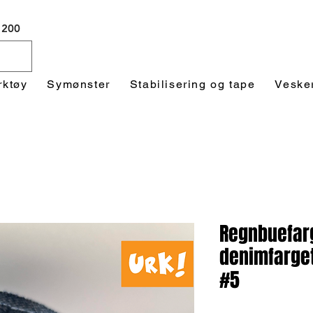
 1200
rktøy
Symønster
Stabilisering og tape
Veske
Regnbuefarg
denimfarge
#5