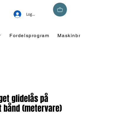
Logg inn
r
Fordelsprogram
Maskinbroderi
Overskuddsm
et glidelås på
t bånd (metervare)