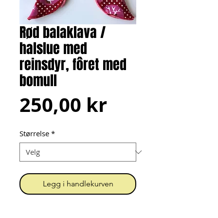
Rød balaklava /
halslue med
reinsdyr, fôret med
bomull
Pris
250,00 kr
Størrelse
*
Legg i handlekurven
Balaklava sydd av to lag: jersey