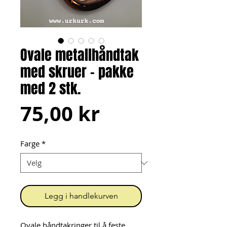
Ovale metallhåndtak
med skruer - pakke
med 2 stk.
Pris
75,00 kr
Farge
*
Legg i handlekurven
Ovale håndtakringer til å feste