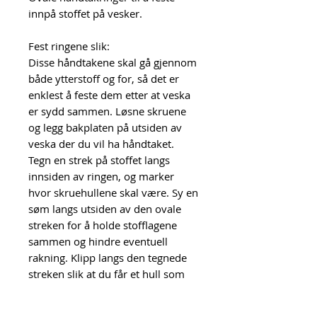
innpå stoffet på vesker.
Fest ringene slik:
Disse håndtakene skal gå gjennom
både ytterstoff og for, så det er
enklest å feste dem etter at veska
er sydd sammen. Løsne skruene
og legg bakplaten på utsiden av
veska der du vil ha håndtaket.
Tegn en strek på stoffet langs
innsiden av ringen, og marker
hvor skruehullene skal være. Sy en
søm langs utsiden av den ovale
streken for å holde stofflagene
sammen og hindre eventuell
rakning. Klipp langs den tegnede
streken slik at du får et hull som
håndtaket passer i. Lag hull til
skruene der du har markert at