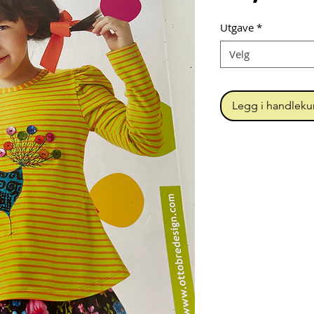
Utgave
*
Velg
Legg i handleku