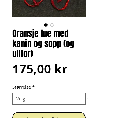
Oransje lue med
kanin og sopp (og
ullfor)
Pris
175,00 kr
Størrelse
*
Legg i handlekurven
Firkantet lue med fargerik 