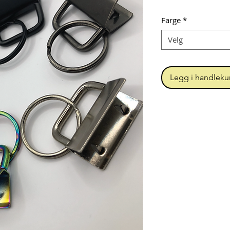
Farge
*
Velg
Legg i handleku