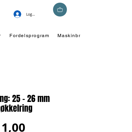
Logg inn
r
Fordelsprogram
Maskinbroderi
Overskuddsm
ng: 25 - 26 mm
nøkkelring
Salgspris
11,00