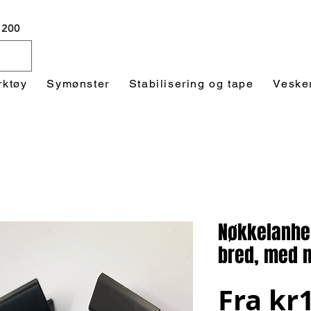
 1200
rktøy
Symønster
Stabilisering og tape
Veske
Nøkkelanhe
bred, med 
Fra
kr