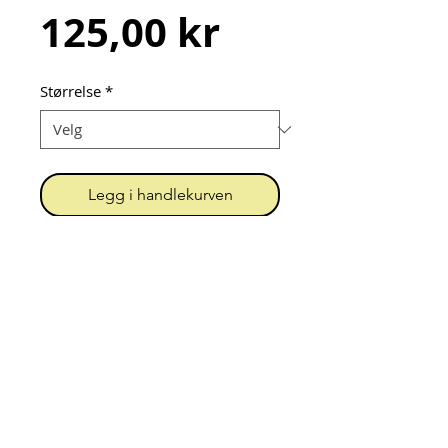
Pris
125,00 kr
Størrelse
*
Legg i handlekurven
Pannebånd sydd av dobbel 
bomullsjersey.
Urk! = Unn Grimstad
Org.nr.
919 396 202
MVA
Kontakt
Personvern