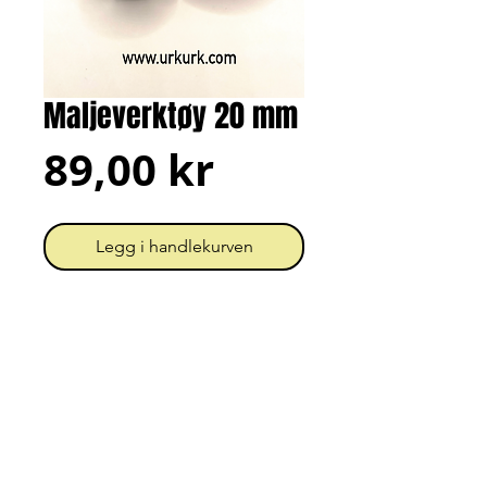
Maljeverktøy 20 mm
Pris
89,00 kr
Legg i handlekurven
Verktøy for å feste maljer med
hammer. Passer til maljer med 20
mm diameter.
Urk! = Unn Grimstad
Org.nr.
919 396 202
MVA
Kontakt
Personvern