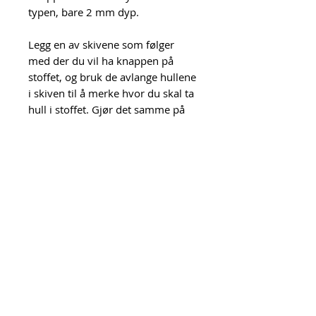
typen, bare 2 mm dyp.
Legg en av skivene som følger
med der du vil ha knappen på
stoffet, og bruk de avlange hullene
i skiven til å merke hvor du skal ta
hull i stoffet. Gjør det samme på
eventuell stabilisering du vil legge
til på baksiden av stoffet. Stikk
pinnene på knappen gjennom
hullene i stoff og evt. stabilisering,
tre skiven på pinnene, og bøy
pinnene ut til sidene for å feste
knappen til stoffet. Gjenta for å
feste den andre delen av knappen.
Instruksjonsfilm kommer :)