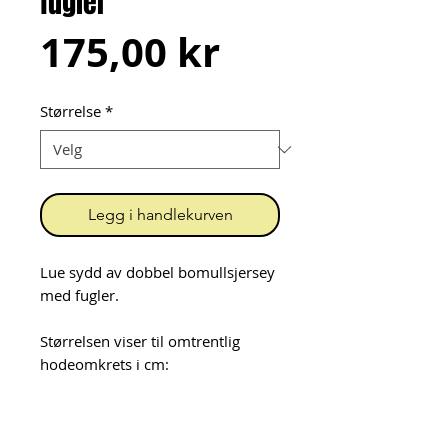
fugler
Pris
175,00 kr
Størrelse
*
Legg i handlekurven
Lue sydd av dobbel bomullsjersey
med fugler.
Størrelsen viser til omtrentlig
hodeomkrets i cm:
48-50 cm: ca 9 mnd - 3 år
52-54 cm: ca 3 - 9 år
54-56 cm: voksen Small