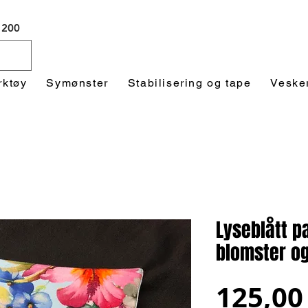
 1200
rktøy
Symønster
Stabilisering og tape
Veske
Lyseblått 
blomster o
125,00