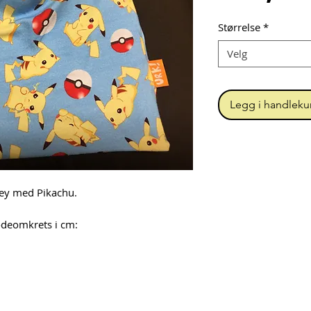
Størrelse
*
Velg
Legg i handleku
sey med Pikachu.
hodeomkrets i cm: