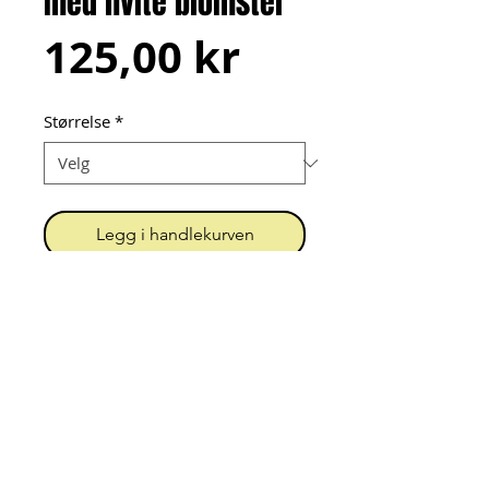
med hvite blomster
Pris
125,00 kr
Størrelse
*
Legg i handlekurven
Pannebånd sydd av dobbel 
bomullsjersey.
Urk! = Unn Grimstad
Org.nr.
919 396 202
MVA
Kontakt
Personvern