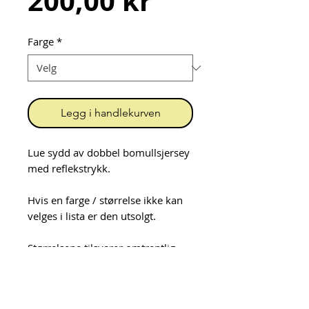
Pris
200,00 kr
Farge
*
Legg i handlekurven
Lue sydd av dobbel bomullsjersey
med reflekstrykk.
Hvis en farge / størrelse ikke kan
velges i lista er den utsolgt.
Størrelsene tilsvarer omtrentlig
hodeomkrets:
Small - 54/56 cm
Medium - 56/58 cm