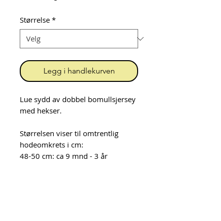
Størrelse
*
Legg i handlekurven
Lue sydd av dobbel bomullsjersey
med hekser.
Størrelsen viser til omtrentlig
hodeomkrets i cm:
48-50 cm: ca 9 mnd - 3 år
52-54 cm: ca 3 - 9 år
54-56 cm: voksen Small
56-58 cm: voksen Medium
58-60 cm: voksen Large
60-62 cm: voksen XL