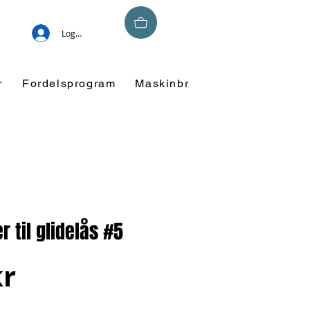
Logg inn
r
Fordelsprogram
Maskinbroderi
Overskuddsm
r til glidelås #5
Pris
kr