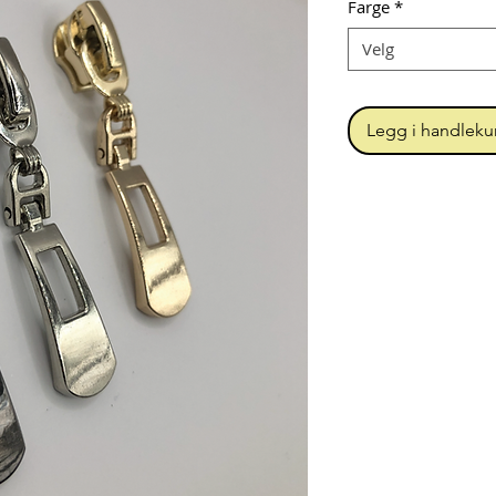
Farge
*
Velg
Legg i handleku