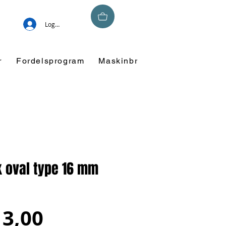
Logg inn
r
Fordelsprogram
Maskinbroderi
Overskuddsm
k oval type 16 mm
Salgspris
13,00