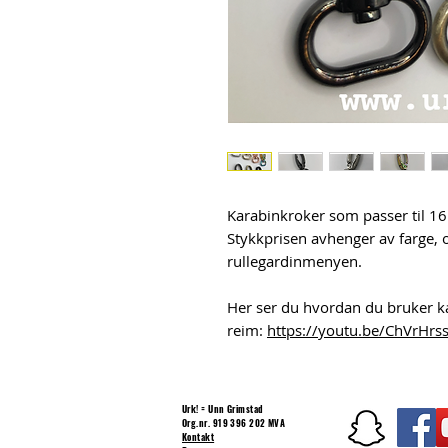
Karabinkroker som passer til 16
Stykkprisen avhenger av farge, 
rullegardinmenyen.
Her ser du hvordan du bruker ka
reim:
https://youtu.be/ChVrHrs
Urk! = Unn Grimstad
Org.nr. 919 396 202 MVA
Kontakt