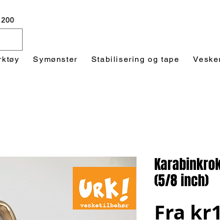
 1200
rktøy
Symønster
Stabilisering og tape
Veske
Karabinkro
(5/8 inch)
Fra
kr