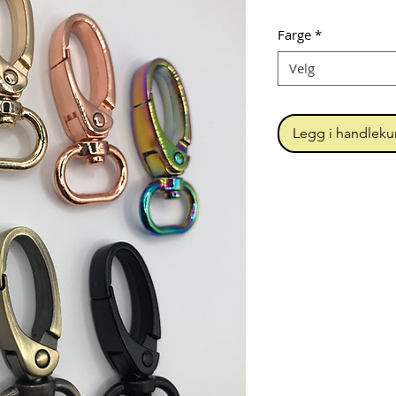
Farge
*
Velg
Legg i handleku