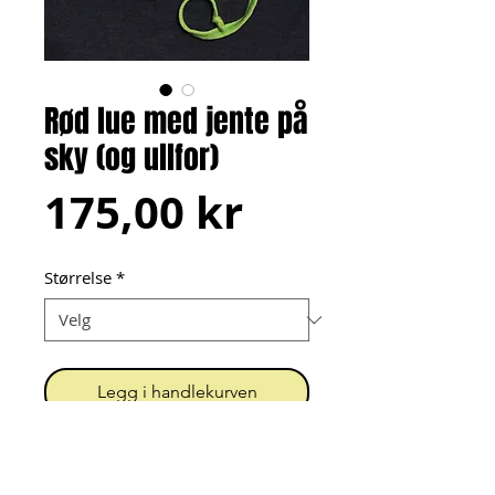
Rød lue med jente på
sky (og ullfor)
Pris
175,00 kr
Størrelse
*
Legg i handlekurven
Firkantet lue med fargerik 
bomullsjersey ytterst og janusull 