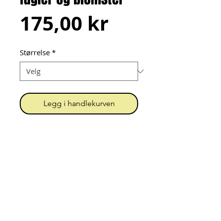
Pris
175,00 kr
Størrelse
*
Legg i handlekurven
Babylue med knapping under
haken og dusk på toppen. Sydd
med bomullsjersey på utsiden og
fleece inni.
Urk! = Unn Grimstad
Org.nr.
919 396 202
MVA
Kontakt