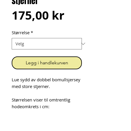
stjerner
Pris
175,00 kr
Størrelse
*
Legg i handlekurven
Lue sydd av dobbel bomullsjersey
med store stjerner.
Størrelsen viser til omtrentlig
hodeomkrets i cm:
48-50 cm: ca 9 mnd - 3 år
52-54 cm: ca 3 - 9 år
54-56 cm: voksen Small