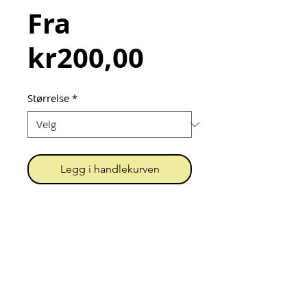
Fra
Salgspris
kr200,00
Størrelse
*
Legg i handlekurven
Romslig bukse sydd av grønn
frotté med brannbiler. Buksa har
elastisk ribb i livet.
Urk! = Unn Grimstad
Org.nr.
919 396 202
MVA
Kontakt