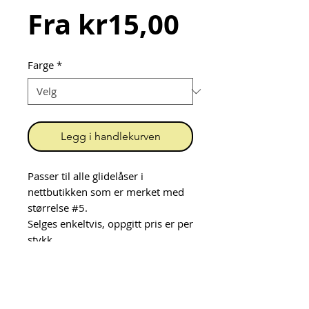
Salgspris
Fra
kr15,00
Farge
*
Legg i handlekurven
Passer til alle glidelåser i
nettbutikken som er merket med
størrelse #5.
Selges enkeltvis, oppgitt pris er per
stykk.
Her ser du hvordan du setter
glidere på glidelås i
metervare:
https://youtu.be/ZE3li