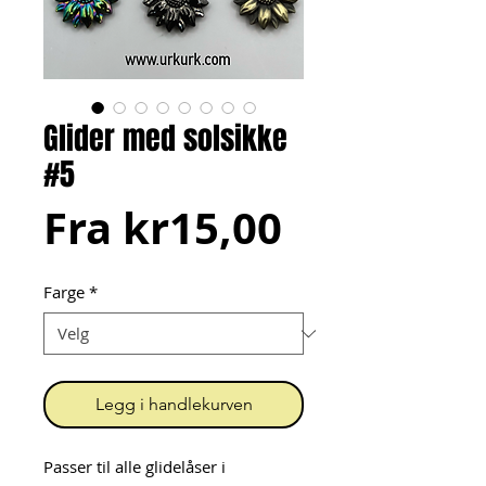
Glider med solsikke
#5
Salgspris
Fra
kr15,00
Farge
*
Legg i handlekurven
Passer til alle glidelåser i