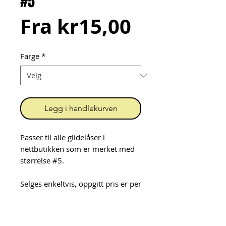
#5
Salgspris
Fra
kr15,00
Farge
*
Legg i handlekurven
Passer til alle glidelåser i
nettbutikken som er merket med
størrelse #5.
Selges enkeltvis, oppgitt pris er per
stykk.
Her ser du hvordan du setter