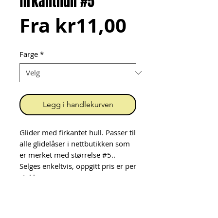
firkanthull #5
Salgspris
Fra
kr11,00
Farge
*
Legg i handlekurven
Glider med firkantet hull. Passer til
alle glidelåser i nettbutikken som
er merket med størrelse #5..
Selges enkeltvis, oppgitt pris er per
stykk.
Her ser du hvordan du setter
glidere på glidelås i