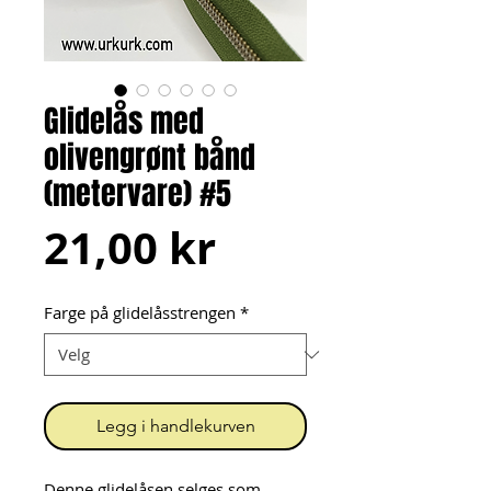
Glidelås med
olivengrønt bånd
(metervare) #5
Pris
21,00 kr
Farge på glidelåsstrengen
*
Legg i handlekurven
Denne glidelåsen selges som