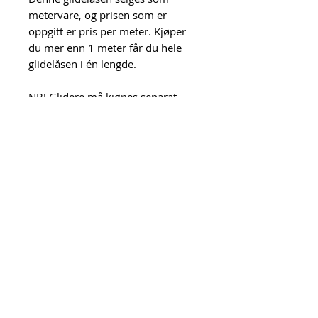
metervare, og prisen som er
oppgitt er pris per meter. Kjøper
du mer enn 1 meter får du hele
glidelåsen i én lengde.
NB! Glidere må kjøpes separat.
Denne glidelåsen er størrelse #5.
Alle glidere i nettbutikken som er
merket med #5 passer til denne
glidelåsen.
Her ser du hvordan du setter
glidere på glidelås i
metervare:
https://youtu.be/ZE3li
BLIBrw
Urk! = Unn Grimstad
Org.nr.
919 396 202
MVA
Kontakt