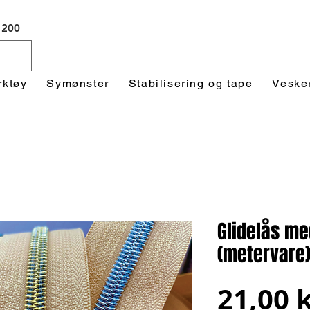
 1200
rktøy
Symønster
Stabilisering og tape
Veske
Glidelås me
(metervare
21,00 