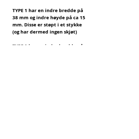
TYPE 1 har en indre bredde på
38 mm og indre høyde på ca 15
mm. Disse er støpt i et stykke
(og har dermed ingen skjøt)
TYPE 2 har en indre bredde på
39 mm og indre høyde på ca 21
mm.
TYPE 3 (rosegull) har en indre
bredde på 38 mm og indre
høyde på 11 mm
Selges enkeltvis, oppgitt pris er per
stykk.
Urk! = Unn Grimstad
Org.nr.
919 396 202
MVA