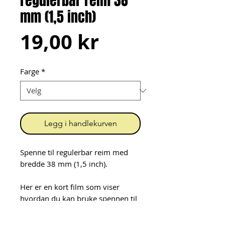
regulerbar reim 38
mm (1,5 inch)
Pris
19,00 kr
Farge
*
Legg i handlekurven
Spenne til regulerbar reim med
bredde 38 mm (1,5 inch).
Her er en kort film som viser
hvordan du kan bruke spennen til
å lage en regulerbar
reim:
https://youtu.be/rb1foGuNL