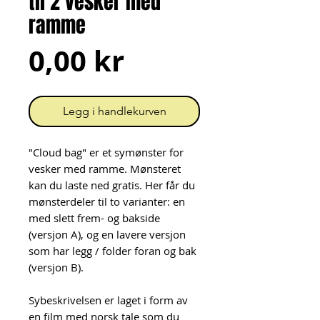
til 2 vesker med
ramme
Pris
0,00 kr
Legg i handlekurven
"Cloud bag" er et symønster for
vesker med ramme. Mønsteret
kan du laste ned gratis. Her får du
mønsterdeler til to varianter: en
med slett frem- og bakside
(versjon A), og en lavere versjon
som har legg / folder foran og bak
(versjon B).
Sybeskrivelsen er laget i form av
en film med norsk tale som du