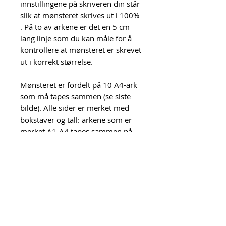
innstillingene på skriveren din står
slik at mønsteret skrives ut i 100%
. På to av arkene er det en 5 cm
lang linje som du kan måle for å
kontrollere at mønsteret er skrevet
ut i korrekt størrelse.
Mønsteret er fordelt på 10 A4-ark
som må tapes sammen (se siste
bilde). Alle sider er merket med
bokstaver og tall: arkene som er
merket A1-A4 tapes sammen på
en rekke og danner den største
mønsterbiten til versjon B av
mønsteret. Arkene merket B1-B3
tapes sammen på en rekke, og C1-
C3 tapes fast under B-arkene.
Arkene er merket med linjer langs
kantene. Brett eller klipp inntil
linjen på et ark og legg det inntil