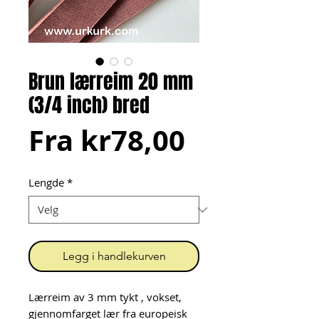
Brun lærreim 20 mm
(3/4 inch) bred
Salgspris
Fra
kr78,00
Lengde
*
Legg i handlekurven
Lærreim av 3 mm tykt , vokset,
gjennomfarget lær fra europeisk