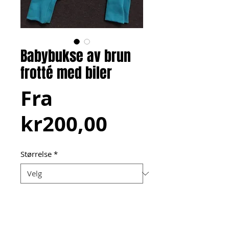
Babybukse av brun
frotté med biler
Fra
Salgspris
kr200,00
Størrelse
*
Legg i handlekurven