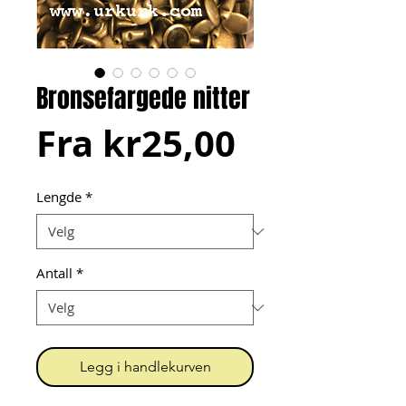
Bronsefargede nitter
Salgspris
Fra
kr25,00
Lengde
*
Antall
*
Legg i handlekurven