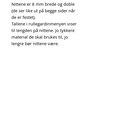
Nittene er 8 mm brede og doble
(de ser like ut på begge sider når
de er festet).
Tallene i rullegardinmenyen viser
til lengden på nittene. Jo tykkere
material de skal brukes til, jo
lengre bør nittene være.
Her ser du hvordan jeg installerer
nitter med
knappepresse:
https://youtu.be/ZX
8f_3FRH6A
Og her er en film hvor jeg viser
hvordan jeg installerer nitter med
håndverktøy:
https://youtu.be/S8s
jqKD6mVQ
Urk! = Unn Grimstad