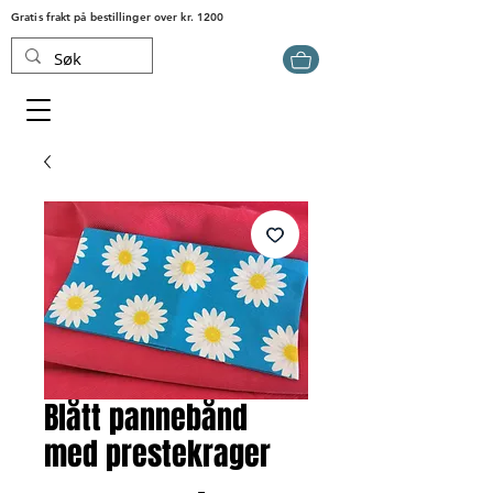
Gratis frakt på bestillinger over kr. 1200
Blått pannebånd
med prestekrager