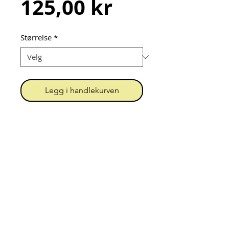
Pris
125,00 kr
Størrelse
*
Legg i handlekurven
Pannebånd sydd av dobbel 
bomullsjersey.
Urk! = Unn Grimstad
Org.nr.
919 396 202
MVA
Kontakt
Personvern