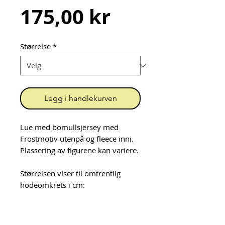
Pris
175,00 kr
Størrelse
*
Legg i handlekurven
Lue med bomullsjersey med
Frostmotiv utenpå og fleece inni.
Plassering av figurene kan variere.
Størrelsen viser til omtrentlig
hodeomkrets i cm:
48-50 cm: ca 9 mnd - 3 år
52-54 cm: ca 3 - 9 år
54-56 cm: voksen Small