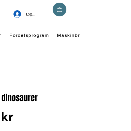
Logg inn
r
Fordelsprogram
Maskinbroderi
Overskuddsm
 dinosaurer
Pris
 kr