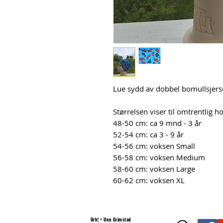
Lue sydd av dobbel bomullsjer
Størrelsen viser til omtrentlig 
48-50 cm: ca 9 mnd - 3 år
52-54 cm: ca 3 - 9 år
54-56 cm: voksen Small
56-58 cm: voksen Medium
58-60 cm: voksen Large
60-62 cm: voksen XL
Urk! = Unn Grimstad