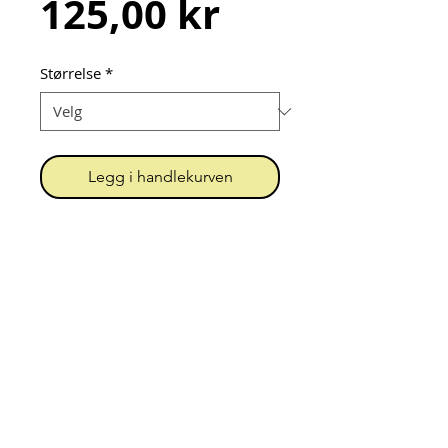
Pris
125,00 kr
Størrelse
*
Legg i handlekurven
Pannebånd sydd av dobbel 
bomullsjersey.
Urk! = Unn Grimstad
Org.nr.
919 396 202
MVA
Kontakt
Personvern