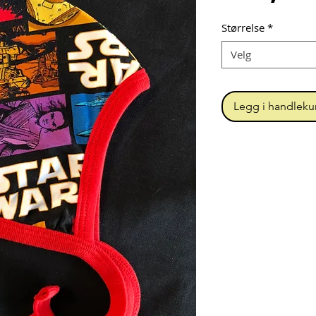
Størrelse
*
Velg
Legg i handleku