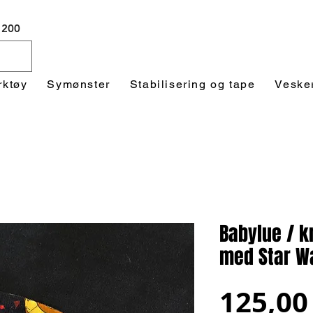
 1200
rktøy
Symønster
Stabilisering og tape
Veske
Babylue / k
med Star W
125,00