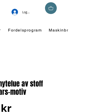
Logg inn
r
Fordelsprogram
Maskinbroderi
Overskuddsm
nytelue av stoff
ars-motiv
Pris
 kr